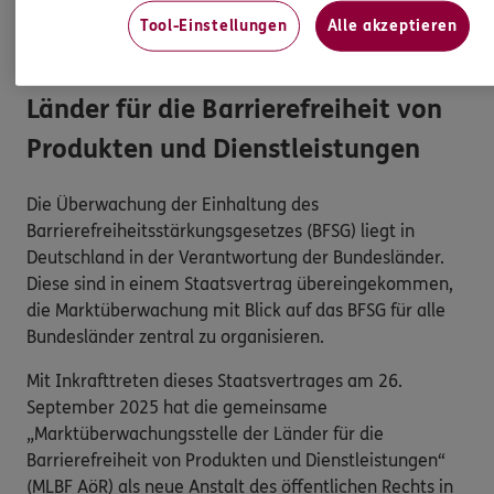
Tool-Einstellungen
Alle akzeptieren
Marktüberwachungsstelle der
Länder für die Barrierefreiheit von
Produkten und Dienstleistungen
Die Überwachung der Einhaltung des
Barrierefreiheitsstärkungsgesetzes (BFSG) liegt in
Deutschland in der Verantwortung der Bundesländer.
Diese sind in einem Staatsvertrag übereingekommen,
die Marktüberwachung mit Blick auf das BFSG für alle
Bundesländer zentral zu organisieren.
Mit Inkrafttreten dieses Staatsvertrages am 26.
September 2025 hat die gemeinsame
„Marktüberwachungsstelle der Länder für die
Barrierefreiheit von Produkten und Dienstleistungen“
(MLBF AöR) als neue Anstalt des öffentlichen Rechts in