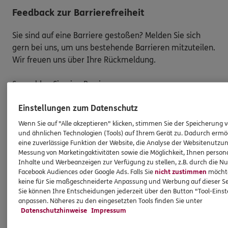
Feedback zur Barrierefreiheit
Sie sind auf eine Barriere gestoßen? Melden Sie sich
gern bei uns, um uns bestehende Barrieren mitzuteilen.
Wir freuen uns über Ihre Rückmeldung.
So melden Sie eine Barriere:
Bitte teilen Sie mit,
auf welcher Webseite
Sie auf
Einstellungen zum Datenschutz
eine Barriere gestoßen sind. Kopieren Sie hierzu
Wenn Sie auf "Alle akzeptieren" klicken, stimmen Sie der Speicherung 
den Link aus der Adresszeile Ihres Browsers.
und ähnlichen Technologien (Tools) auf Ihrem Gerät zu. Dadurch ermö
Schicken Sie den
Link zusammen mit einem
eine zuverlässige Funktion der Website, die Analyse der Websitenutzun
Messung von Marketingaktivitäten sowie die Möglichkeit, Ihnen persona
Hinweis auf den Text oder Service
, der Ihnen
Inhalte und Werbeanzeigen zur Verfügung zu stellen, z.B. durch die N
Schwierigkeiten bereitet hat, an:
Facebook Audiences oder Google Ads. Falls Sie
nicht zustimmen
möchten
barriere.melden@ergo.de
keine für Sie maßgeschneiderte Anpassung und Werbung auf dieser Se
Bitte senden Sie an diese E-Mail-Adresse nur
Sie können Ihre Entscheidungen jederzeit über den Button "Tool-Eins
anpassen. Näheres zu den eingesetzten Tools finden Sie unter
Anmerkungen zum Thema „Barrierefreiheit“
und
Datenschutzhinweise
Impressum
keine Daten oder Informationen zu Ihrem
persönlichen Versicherungsschutz.