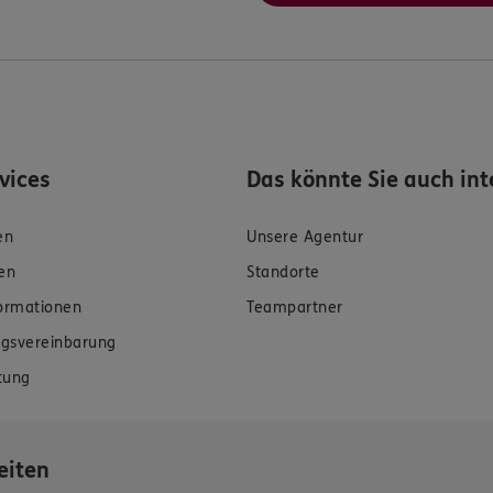
rvices
Das könnte Sie auch int
en
Unsere Agentur
en
Standorte
formationen
Teampartner
gsvereinbarung
tung
eiten