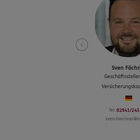
Sven
Fäch
Geschäftsstellen
Versicherungsk
Tel:
02941/245
sven.faechner@e