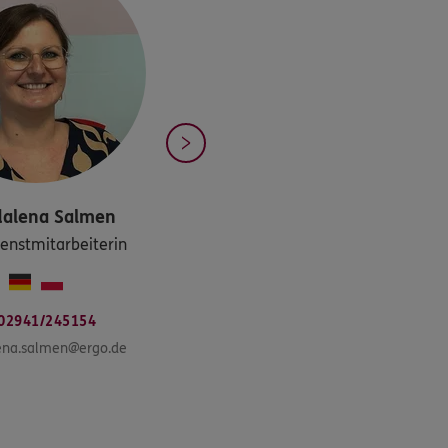
alena
Salmen
enstmitarbeiterin
02941/245154
na.salmen@ergo.de