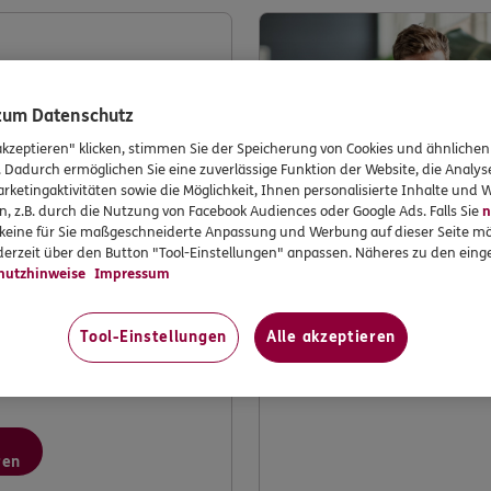
enwerkstatt
 zum Datenschutz
akzeptieren" klicken, stimmen Sie der Speicherung von Cookies und ähnlichen
. Dadurch ermöglichen Sie eine zuverlässige Funktion der Website, die Analy
rketingaktivitäten sowie die Möglichkeit, Ihnen personalisierte Inhalte und
n, z.B. durch die Nutzung von Facebook Audiences oder Google Ads. Falls Sie
n
r keine für Sie maßgeschneiderte Anpassung und Werbung auf dieser Seite mö
erzeit über den Button "Tool-Einstellungen" anpassen. Näheres zu den einge
hutzhinweise
Impressum
 dabei mithelfen, ERGO
erbessern? Machen Sie
erer Kundenwerkstatt.
Tool-Einstellungen
Alle akzeptieren
ren