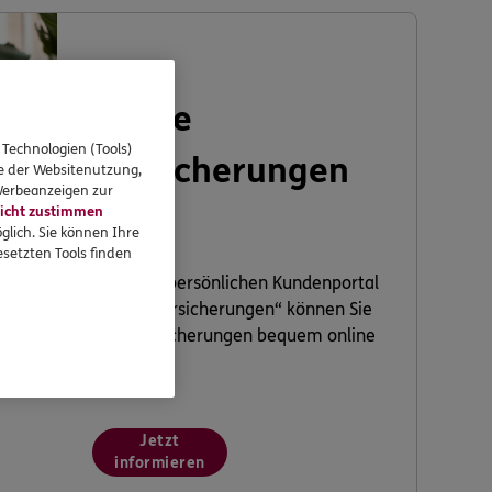
Meine
 Technologien (Tools)
Versicherungen
se der Websitenutzung,
 Werbeanzeigen zur
icht zustimmen
glich. Sie können Ihre
setzten Tools finden
In Ihrem persönlichen Kundenportal
„Meine Versicherungen“ können Sie
Ihre Versicherungen bequem online
verwalten.
Jetzt
informieren