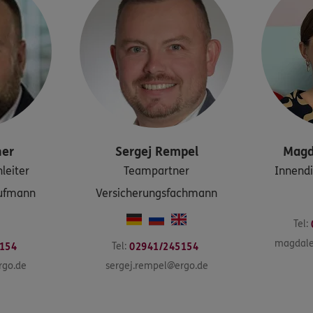
ner
Sergej
Rempel
Magd
leiter
Teampartner
Innendi
aufmann
Versicherungsfachmann
Tel:
magdale
Tel:
154
02941/245154
rgo.de
sergej.rempel@ergo.de