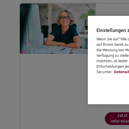
Kund
Einstellungen
Wenn Sie auf "Alle 
auf Ihrem Gerät zu
die Messung von Ma
Verfügung zu stelle
möchten, ist leide
Entscheidungen jed
Sie unter
Datensc
Möchten Sie
weiter zu v
mit bei uns
Jetzt
informie