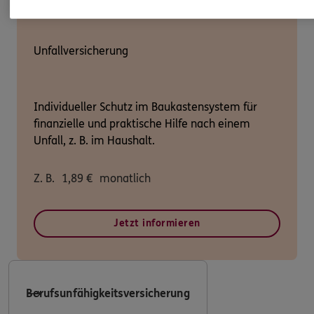
Unfallversicherung
Individueller Schutz im Baukastensystem für
finanzielle und praktische Hilfe nach einem
Unfall, z. B. im Haushalt.
Z. B.
1,89
€
monatlich
Jetzt informieren
Berufsunfähigkeitsversicherung