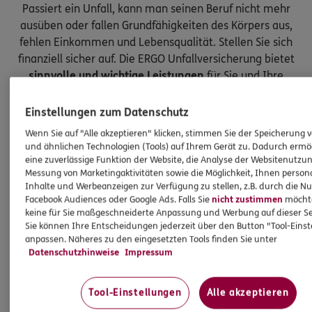
Passiert ein Unfall, kann man seinen Beruf nicht mehr
ausüben oder fallen Grundfähigkeiten des Körpers aus,
fehlen Einkommen und Lebensqualität. Stellen Sie sich
finanziell sicher auf. Die ERGO Unfallversicherung bietet
sinnvolle und wichtige Leistungen
für Sie und Ihre
Kinder.
Einstellungen zum Datenschutz
Wenn Sie auf "Alle akzeptieren" klicken, stimmen Sie der Speicherung 
und ähnlichen Technologien (Tools) auf Ihrem Gerät zu. Dadurch ermö
eine zuverlässige Funktion der Website, die Analyse der Websitenutzun
Messung von Marketingaktivitäten sowie die Möglichkeit, Ihnen persona
Inhalte und Werbeanzeigen zur Verfügung zu stellen, z.B. durch die N
Facebook Audiences oder Google Ads. Falls Sie
nicht zustimmen
möchten
keine für Sie maßgeschneiderte Anpassung und Werbung auf dieser Se
Sie können Ihre Entscheidungen jederzeit über den Button "Tool-Eins
anpassen. Näheres zu den eingesetzten Tools finden Sie unter
Datenschutzhinweise
Impressum
Tool-Einstellungen
Alle akzeptieren