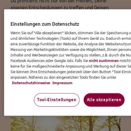
Du profitierst nicht nur von der Freiheit, Deine
eigenen Entscheidungen zu treffen und Deinen
Arbeitsalltag flexibel zu gestalten, sondern auch von
den Vorteilen, die eine große und etablierte Marke
Einstellungen zum Datenschutz
wie ERGO mit sich bringt.
Wenn Sie auf "Alle akzeptieren" klicken, stimmen Sie der Speicherung 
und ähnlichen Technologien (Tools) auf Ihrem Gerät zu. Dadurch ermö
Wenn Du bereit bist, Deine Karriere auf das nächste
eine zuverlässige Funktion der Website, die Analyse der Websitenutzun
Level zu heben und Teil einer starken Gemeinschaft
Messung von Marketingaktivitäten sowie die Möglichkeit, Ihnen persona
zu werden, dann freuen wir uns auf Deine
Inhalte und Werbeanzeigen zur Verfügung zu stellen, z.B. durch die N
Facebook Audiences oder Google Ads. Falls Sie
nicht zustimmen
möchten
Bewerbung!
keine für Sie maßgeschneiderte Anpassung und Werbung auf dieser Se
Sie können Ihre Entscheidungen jederzeit über den Button "Tool-Eins
Lass uns gemeinsam Großes erreichen!
anpassen. Näheres zu den eingesetzten Tools finden Sie unter
Datenschutzhinweise
Impressum
Jetzt durchstarten
Tool-Einstellungen
Alle akzeptieren