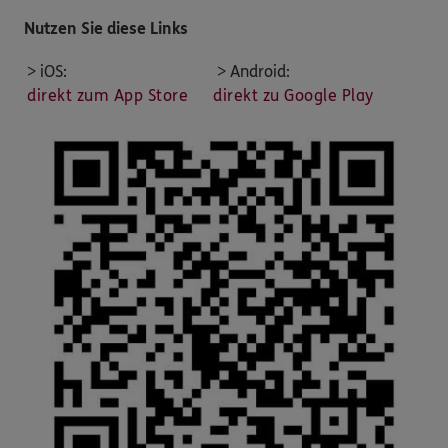
Nutzen Sie diese Links
> iOS:
> Android:
direkt zum App Store
direkt zu Google Play